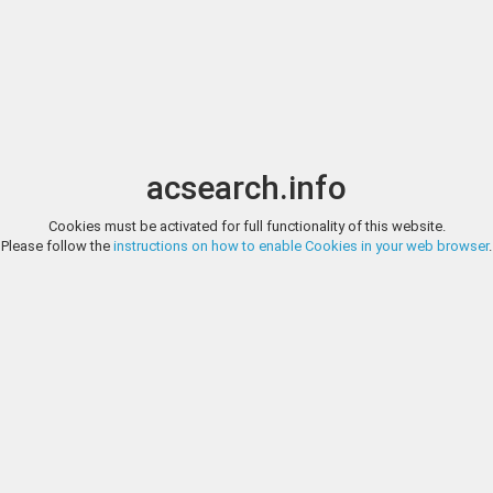
Image search
t
Date
Options
Currency
Order
acsearch.info
Cookies must be activated for full functionality of this website.
FRÜHWALD, AUCTION 162, LOT 1
Please follow the
instructions on how to enable Cookies in your web browser
.
Münzen Antike Tigranes II. „der Große" 95 - 56 v. Chr. Armenien. AR T
Drapierung r. mit sterngeschmückter Tiara zwischen zwei Adlern / Tyc
Lorbeerzweig; unten Flussgott Orontes nach rechts schwimmend; Monogr
FRÜHWALD, AUCTION 162, LOT 2
Münzen Ausland Haile Selassie 1930 - 1974 Äthiopien. 20 Dollar, 1966. 8