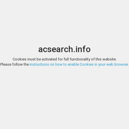
Image search
t
Date
Options
Currency
Order
acsearch.info
Direct URL
:
Cookies must be activated for full functionality of this website.
DR. BUSSO PEUS NACHFOLGER, AUCTION 416, LOT 870
Please follow the
instructions on how to enable Cookies in your web browser
.
Böhmen, Königreich Premysl II. Ottokar, 1253-1278 Brakteat 1260/1278,
Dr. Busso Peus Nachfolg
Cach 810 Slg. Hohenkubin 509 0.63 g.; Selten Sehr schön
http://www.peus-muenzen.de/